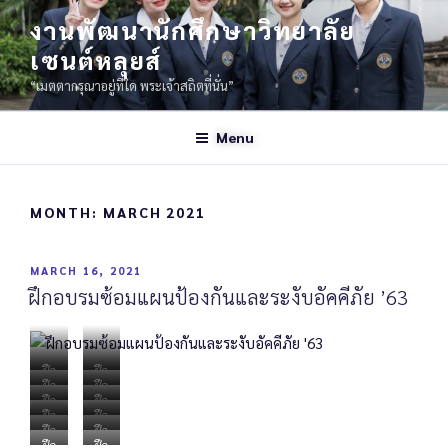
งานพัฒนานักศึกษาวิทยาลัย
เซนต์หลุยส์
“เมตตากรุณาอยู่ที่ใด พระเจ้าสถิตที่นั่น”
Menu
MONTH:
MARCH 2021
MARCH 16, 2021
ฝึกอบรมซ้อมแผนป้องกันและระงับอัคคีภัย ’63
ฝึก
ฝึก
ฝึก
ฝึก
อบ
อบ
ฝึก
ฝึก
อบ
อบ
รม
รม
ฝึก
ฝึก
อบ
อบ
รม
รม
ซ้อ
ซ้อ
ฝึก
ฝึก
อบ
อบ
รม
รม
ซ้อ
ซ้อ
ฝึก
ฝึก
ม
ม