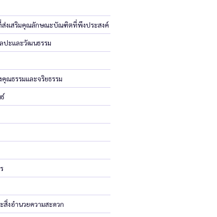
่ส่งเสริมคุณลักษณะบัณฑิตที่พึงประสงค์
มศิลปะและวัฒนธรรม
างคุณธรรมและจริยธรรม
ธ์
าร
ะสิ่งอำนวยความสะดวก