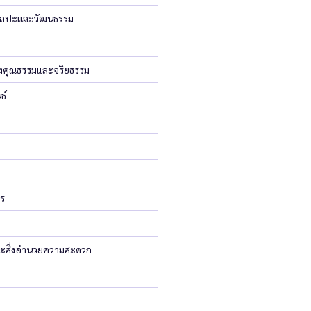
มศิลปะและวัฒนธรรม
างคุณธรรมและจริยธรรม
ธ์
าร
ะสิ่งอำนวยความสะดวก